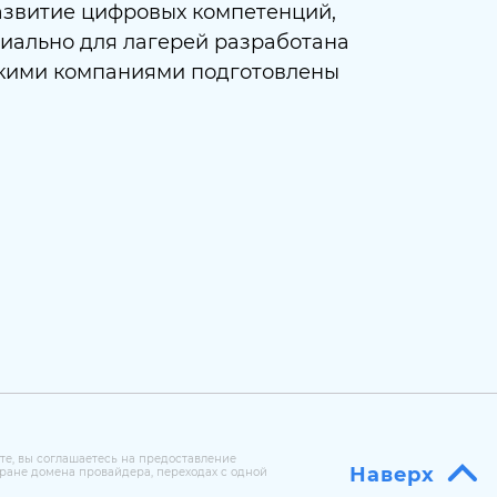
азвитие цифровых компетенций,
иально для лагерей разработана
скими компаниями подготовлены
те, вы соглашаетесь на предоставление
Наверх
ране домена провайдера, переходах с одной