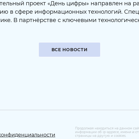
тельный проект «День цифры» направлен на р
ию в сфере информационных технологий. Спец
ике. В партнёрстве с ключевыми технологиче
ВСЕ НОВОСТИ
Продолжая находиться на данном сай
информации об ip‑адресе, имени и ст
конфиденциальности
страницы на другую и cookies.