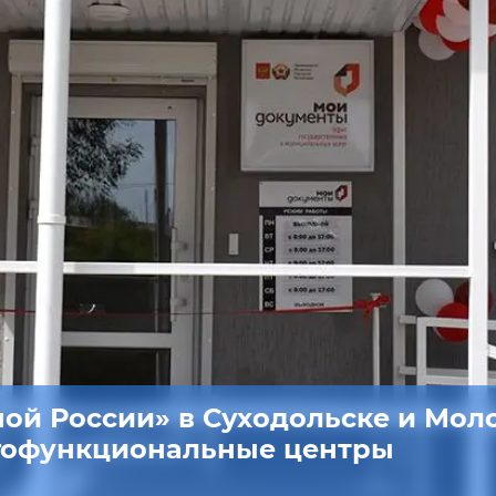
ой России» в Суходольске и Мол
огофункциональные центры